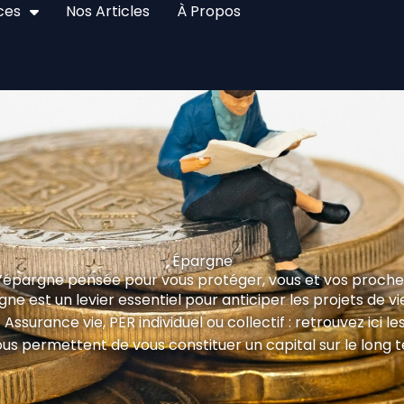
ces
Nos Articles
À Propos
Épargne
L’épargne pensée pour vous protéger, vous et vos proche
gne est un levier essentiel pour anticiper les projets de vie
Assurance vie, PER individuel ou collectif : retrouvez ici le
ous permettent de vous constituer un capital sur le long 