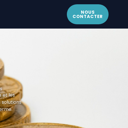
NOUS
CONTACTER
s
 et les
s solutions
terme.