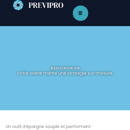
Aller
au
contenu
Assurance vie
Votre avenir mérite une stratégie sur-mesure.
Un outil d’épargne souple et performant